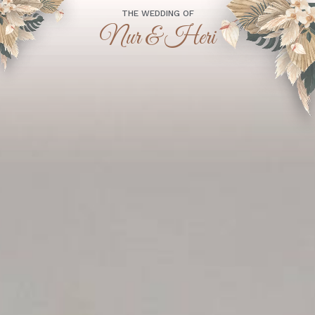
THE WEDDING OF
Nur & Heri
“Dan di antara tanda-tanda (kebesaran)-Nya ialah Dia
menciptakan pasangan-pasangan untukmu dari jenismu sendiri,
agar kamu cenderung dan merasa tenteram kepadanya, dan Dia
menjadikan di antaramu rasa kasih dan sayang. Sesungguhnya
pada yang demikian itu benar-benar terdapat tanda-tanda
(kebesaran Allah) bagi kaum yang berpikir.”
(Qs. Ar-Rum : 21)
Assalamu'alaikum Wr. Wb.
Tanpa mengurangi rasa hormat, kami mengundang
Bapak/Ibu/Saudara/i serta kerabat sekalian untuk menghadiri
acara pernikahan kami: