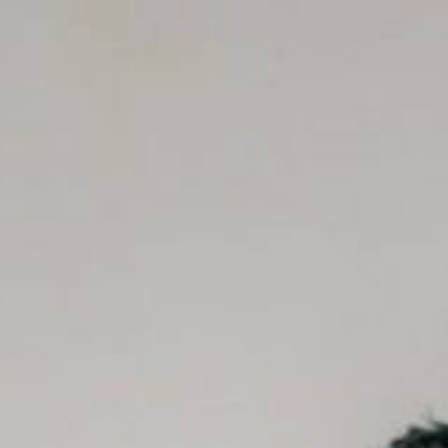
Nurmaini, Amd.Kep, CWCCA
Putri Pertama dari Bapak Jamirin
& Ibu Ramiah
&