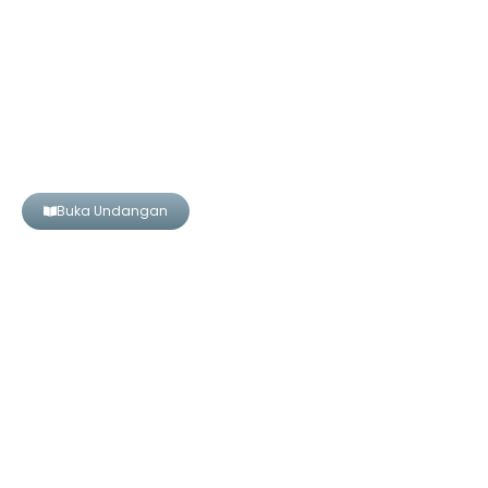
THE WEDDING OF
NURUL &
FEBRI
DEAR
Nama Tamu
Buka Undangan