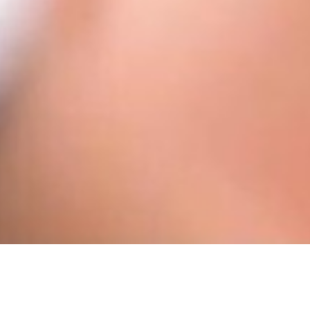
THE WEDDING OF
PUTRI & ARDI
SAVE THE DATE | 02. 06. 2026
0
0
0
0
Hari
Jam
Menit
Detik