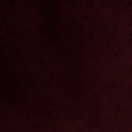
Putri & Reza
0
0
0
0
Hari
Jam
Menit
Detik