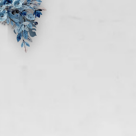
Assalamu'alaikum Wr. Wb
Tanpa mengurangi rasa hormat, kami mengundang
Bapak/Ibu/Saudara/i serta kerabat sekalian untuk menghadiri acara
pernikahan kami.
Radzi Pratama