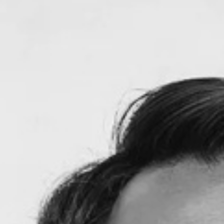
Putra Tunggal dari Bapak Andri Tahjudin & Ibu Astinah
&