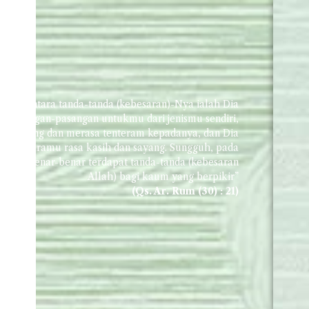
a
an di antara tanda-tanda (kebesaran)-Nya ialah Dia
 pasangan-pasangan untukmu dari jenismu sendiri,
enderung dan merasa tenteram kepadanya, dan Dia
 di antaramu rasa kasih dan sayang. Sungguh, pada
an itu benar-benar terdapat tanda-tanda (kebesaran
Allah) bagi kaum yang berpikir”
(Qs. Ar. Rum (30) : 21)