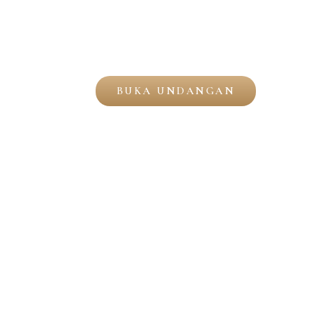
the wedding of
Rahma & Roma
THE WEDDING OF
Dear,
Rahma & Rom
Nama Tamu
BUKA UNDANGAN
“D
menciptakan
agar kamu c
menjadikan
yang demiki