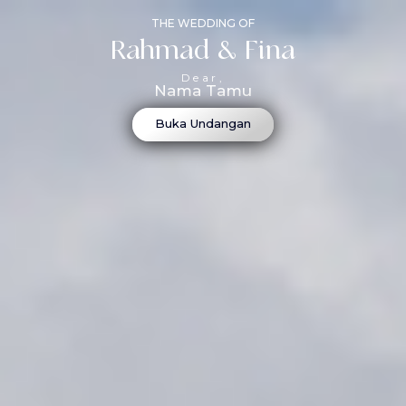
THE WEDDING OF
Rahmad & Fina
Dear,
Nama Tamu
Buka Undangan