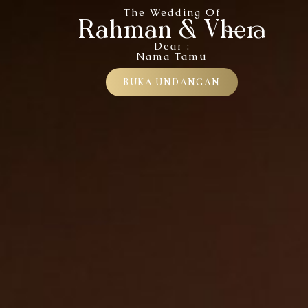
THE WEDDING OF
Rahman & Vhera
The Wedding Of
Rahman & Vhera
MINGGU, 05 APRIL 2026
Dear :
Nama Tamu
BUKA UNDANGAN