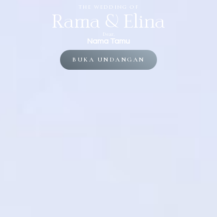
the wedding of
Rama & Elina
Dear,
Nama Tamu
BUKA UNDANGAN