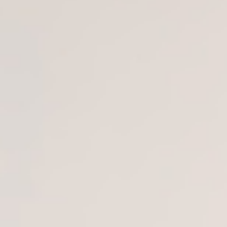
Putri Bungsu dari Bapak Amin
& Ibu Wawat Kartiwa
&