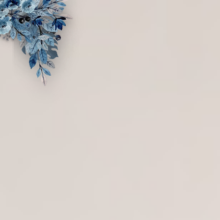
Assalamu'alaikum Wr. Wb
Tanpa mengurangi rasa hormat, kami mengundang
Bapak/Ibu/Saudara/i serta kerabat sekalian untuk menghadiri acara
pernikahan kami.
Mira Pujianti