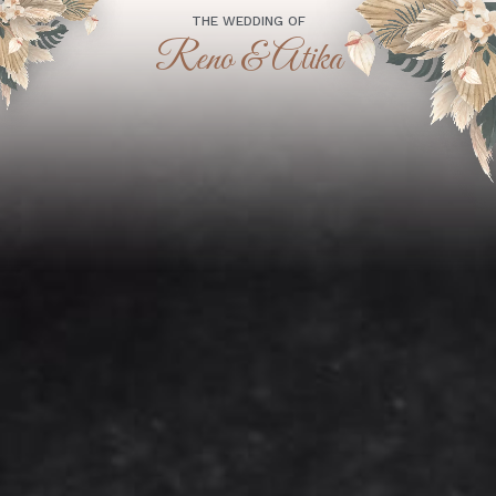
THE WEDDING OF
Reno & Atika
“Dan di antara tanda-tanda (kebesaran)-Nya ialah Dia
menciptakan pasangan-pasangan untukmu dari jenismu sendiri,
agar kamu cenderung dan merasa tenteram kepadanya, dan Dia
menjadikan di antaramu rasa kasih dan sayang. Sesungguhnya
pada yang demikian itu benar-benar terdapat tanda-tanda
(kebesaran Allah) bagi kaum yang berpikir.”
(Qs. Ar-Rum : 21)
Assalamu'alaikum Wr. Wb.
Tanpa mengurangi rasa hormat, kami mengundang
Bapak/Ibu/Saudara/i serta kerabat sekalian untuk menghadiri
acara pernikahan kami: