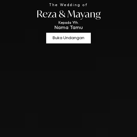
The Wedding of
The Wedding of
Reza & Mayang
Reza & Mayang
07 . 04 . 2026
Kepada Yth.
Nama Tamu
Buka Undangan