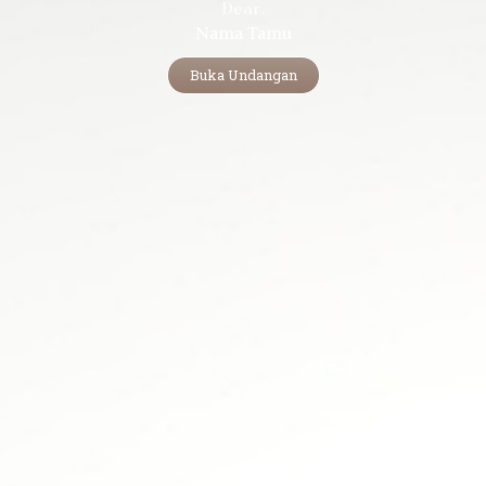
Dear,
Nama Tamu
Buka Undangan
Ricky Maulana Joesyafra
Putra Pertama dari Bapak Jumani
& Ibu Syafrida Rahayu
&