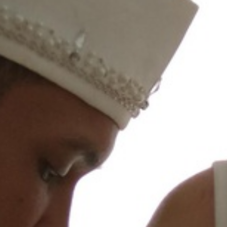
0
0
0
0
Hari
Jam
Menit
Detik