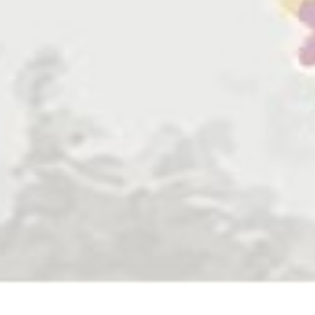
RY
(Qs. Ar. Rum (30) : 21)