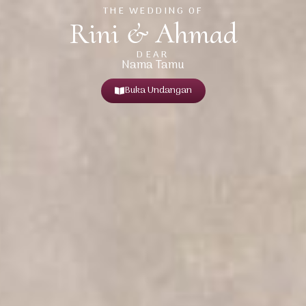
THE WEDDING OF
Rini & Ahmad
DEAR
Nama Tamu
Buka Undangan