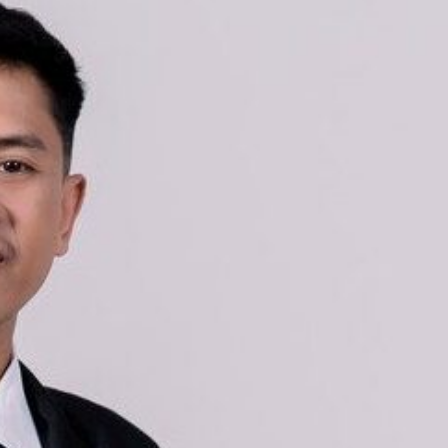
Tanpa mengurangi rasa hormat, kami mengundang
Bapak/Ibu/Saudara/i serta kerabat sekalian untuk
menghadiri acara pernikahan kami:
M. Rizki Konadi
Putra Keempat dari Bapak Yusra
& Ibu Jemilah T
&