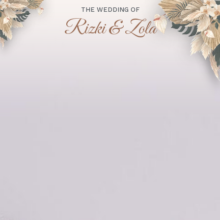
THE WEDDING OF
Rizki & Zola
“Dan di antara tanda-tanda (kebesaran)-Nya ialah
Dia menciptakan pasangan-pasangan untukmu dari
jenismu sendiri, agar kamu cenderung dan merasa
tenteram kepadanya, dan Dia menjadikan di
antaramu rasa kasih dan sayang. Sesungguhnya
pada yang demikian itu benar-benar terdapat
tanda-tanda (kebesaran Allah) bagi kaum yang
berpikir.”
(Qs. Ar-Rum : 21)
Assalamu'alaikum Wr. Wb.