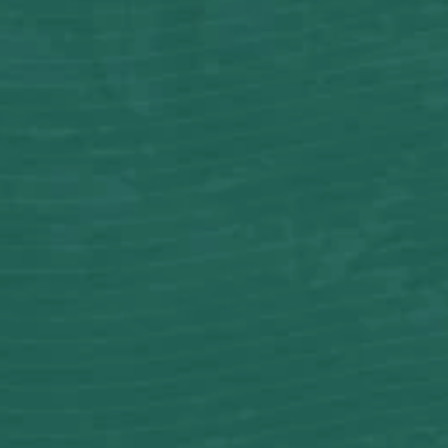
THE WEDDING OF
Sahrul & Nadia
Kami berharap Anda
menjadi bagian dari hari istimewa kami!
0
0
0
0
Hari
Jam
Menit
Detik
SABTU, 28 MARET 2026
Save The Date