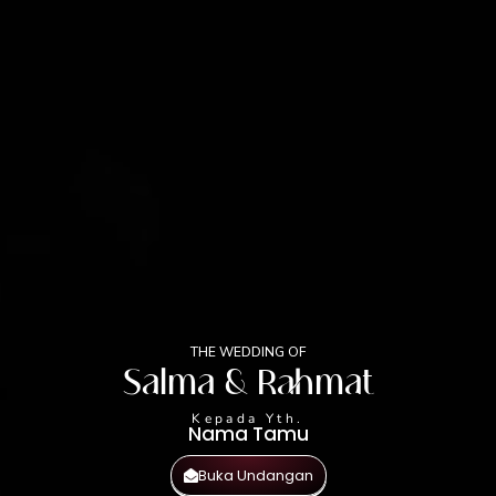
THE WEDDING OF
S | R
0
0
0
0
Hari
Jam
Menit
Detik
THE WEDDING OF
Salma & Rahmat
Kepada Yth.
Nama Tamu
Buka Undangan