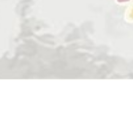
(Qs. Ar. Rum (30) : 21)