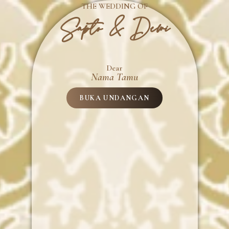
THE WEDDING OF
Sapto & Dewi
Dear
Nama Tamu
BUKA UNDANGAN