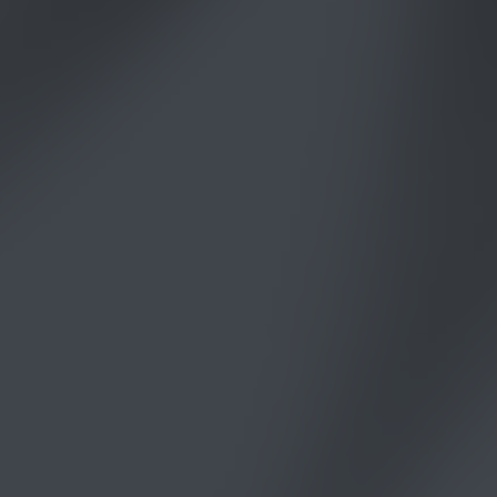
S
R
THE WEDDING OF
SONANG & KIA