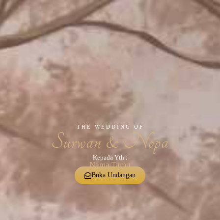
THE WEDDING OF
Surwan
& Nopa
12 . 04 . 2026
THE WEDDING OF
Surwan & Nopa
Kepada Yth :
Nama Tamu
Buka Undangan