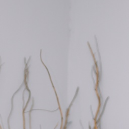
Tanpa mengurangi rasa hormat, kami mengundang
Bapak/Ibu/Saudara/i serta kerabat sekalian untuk
menghadiri acara pernikahan kami:
Muhammad Syahrul Rizal
Putra Pertama dari Bapak Hamdani
& Ibu Mariani
&