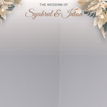
THE WEDDING OF
Syahrul & Intan
“Dan di antara tanda-tanda (kebesaran)-Nya ialah
Dia menciptakan pasangan-pasangan untukmu dari
jenismu sendiri, agar kamu cenderung dan merasa
tenteram kepadanya, dan Dia menjadikan di
antaramu rasa kasih dan sayang. Sesungguhnya
pada yang demikian itu benar-benar terdapat
tanda-tanda (kebesaran Allah) bagi kaum yang
berpikir.”
(Qs. Ar-Rum : 21)
Assalamu'alaikum Wr. Wb.