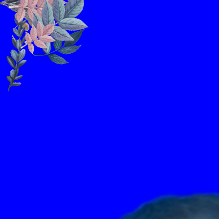
Assalamu'alaikum Wr. Wb.
Tanpa mengurangi rasa hormat, kami mengundang
Bapak/Ibu/Saudara/i serta kerabat sekalian untuk menghadiri
acara pernikahan kami:
Muhamad Taopik Hidayat
Putra dari Bapa Udin (Alm.)
& Ibu Enung