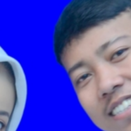
&
Eva Fauziah
Putri dari Bapa Tatang
& Ibu Aan
Perjalanan Cerita Kami