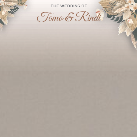
THE WEDDING OF
Tomo & Rindi
“Dan di antara tanda-tanda (kebesaran)-Nya ialah
Dia menciptakan pasangan-pasangan untukmu dari
jenismu sendiri, agar kamu cenderung dan merasa
tenteram kepadanya, dan Dia menjadikan di
antaramu rasa kasih dan sayang. Sesungguhnya
pada yang demikian itu benar-benar terdapat
tanda-tanda (kebesaran Allah) bagi kaum yang
berpikir.”
(Qs. Ar-Rum : 21)
Assalamu'alaikum Wr. Wb.