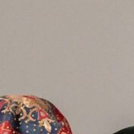
Tanpa mengurangi rasa hormat, kami mengundang
Bapak/Ibu/Saudara/i serta kerabat sekalian untuk
menghadiri acara pernikahan kami:
M. Oetomo, A.Md.Ak.
Anak Ketiga dari Bapak Darmaslok
& Ibu Nurlena
&