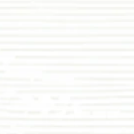
THE WEDDING OF
Tri & Jasmine
03. 04. 2026