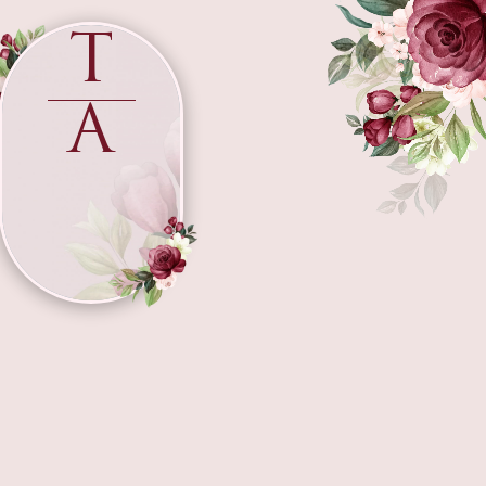
T
THE WEDDING OF
A
T
A
Tuti & Agus
Kami berharap