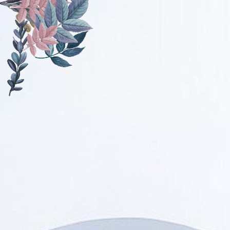
Assalamu'alaikum Wr. Wb.
Tanpa mengurangi rasa hormat, kami mengundang
Bapak/Ibu/Saudara/i serta kerabat sekalian untuk
menghadiri acara pernikahan kami:
Supriyadi
Putra Ketiga dari
Bapak Abdul Karim & Ibu Nuraidah