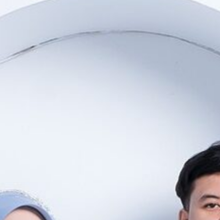
&
Rosi Apriani
Putri Ketiga dari
Bapak Saiman & Ibu Nurjanah