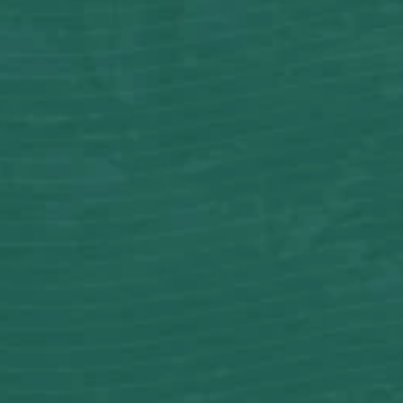
THE WEDDING OF
Vini & Adrian
Kami berharap Anda
menjadi bagian dari hari istimewa kami!
0
0
0
0
Hari
Jam
Menit
Detik
SABTU, 13 JUNI 2026
Save The Date