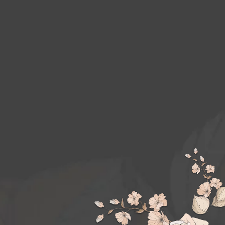
Made with
by Wekita.id