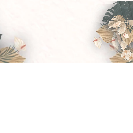
← Previous
1
2
3
4
Next →