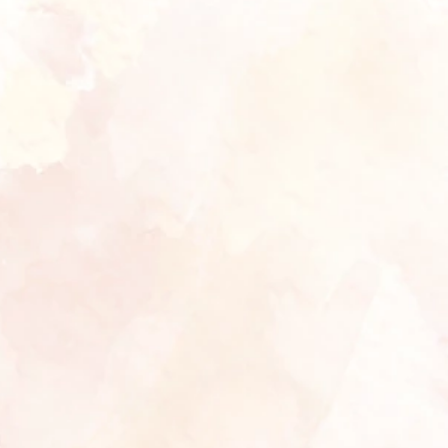
happy wedding day utiii
4 bulan lalu
Reply
nani
Barakallah bang kholis dan ka setiaaaa semogaaa
pernikahan nya sakinah mawadah warahmah
4 bulan lalu
Reply
Rislan
Selamat buat ke dua, semoga langgeng hingga ke
jannah
4 bulan lalu
Reply
Reysyam
Selamat bang kholiss
4 bulan lalu
Reply
Anggara
Selamat menempuh hidup baru kawan, semoga
samawa. sakinah mawaddah wadimor uhuy salam