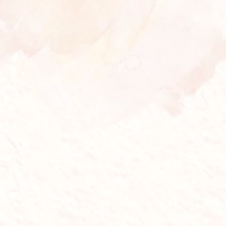
becek
4 bulan lalu
Reply
Sanss
Astaghfirullah buud
4 bulan lalu
Reply
Alul CEO PT Hengseng
Alhamdulillahirabbil’alamin
Sing jadi kulawargi sakinnah mawaddah Warahmah,
jadi pasangan bahagia dunia akherat. dipasihan putra
putri nu sholeh sholehah.
4 bulan, 1 minggu lalu
Reply
Embooo&ucok
Selamat menunaikan ibadah enak”
#welcom lobang enak
4 bulan, 1 minggu lalu
Reply