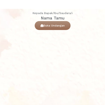
Kepada Bapak/Ibu/Saudara/i
Nama Tamu
Buka Undangan
Lalu Andrian
happy weeding day
4 bulan lalu
Reply
_
.
4 bulan lalu
Reply
pute