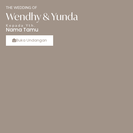
The Wedding of
THE WEDDING OF
Wendhy
Wendhy & Yunda
Kepada Yth.
Nama Tamu
& Yunda
Buka Undangan
Minggu, 05 Juli 2026
Save The Date