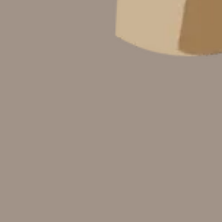
“Dan di antara tanda-tanda (kebesaran)-Nya ialah Dia
menciptakan pasangan-pasangan untukmu dari jenismu
sendiri, agar kamu cenderung dan merasa tenteram kepadanya,
dan Dia menjadikan di antaramu rasa kasih dan sayang.
Sungguh, pada yang demikian itu benar-benar terdapat tanda-
tanda (kebesaran Allah) bagi kaum yang berpikir”