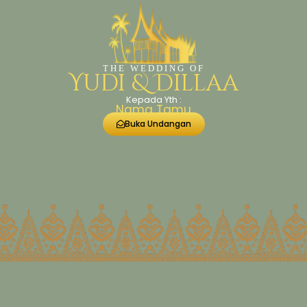
THE WEDDING OF
Yudi & Dillaa
Kepada Yth :
Nama Tamu
Buka Undangan
THE WEDDING OF
Yudi & Dillaa
SABTU, 27 JUNI 2026