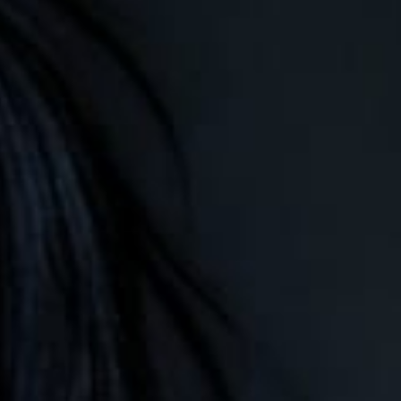
0
0
0
0
Hari
Jam
Menit
Detik