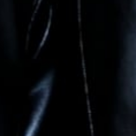
Rini adoh Yul nko bar ya kondangane dang
yunrini balik masih sue ya yul
4 bulan, 1 minggu lalu
Reply
Sobah
MasyaAllah selamat ya semoga di lancarkan
acaranya
4 bulan, 1 minggu lalu
Reply