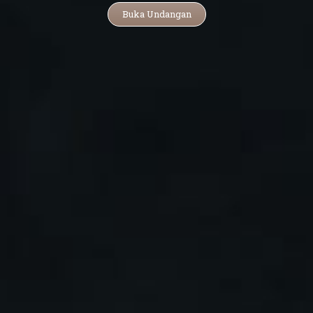
Buka Undangan
Yuli Yusniati
Putri Pertama dari Bapak Cipto Witono
& Ibu Cucu Kuraeni
&