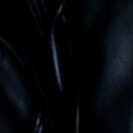
Brekele
Seburuk apa tingkah laku,,! Dia adalah suamimu,
semoga bahagia dan sampe menua bersama,,.
Amin ya rob
4 bulan, 1 minggu lalu
Reply
Septi
Semoga menjadi keluarga bahagia aamiin
4 bulan, 1 minggu lalu
Reply
Yu rini
Semoga acaranya lancar Amiinn mohon maaf yu
Rini adoh Yul nko bae ya kondangane donk yu Rini
balik
4 bulan, 1 minggu lalu
Reply
Yu rini
Semoga acaranya lancar Amiinn mohon maaf yu