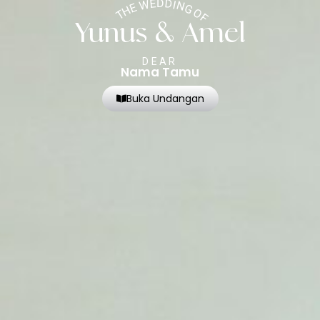
THE WEDDING OF
Yunus & Amel
DEAR
Nama Tamu
Buka Undangan