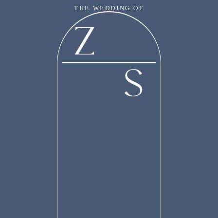
THE WEDDING OF
Z
Z & S
S
“Dan diantara tanda-tanda kekuasaanNya ialah Dia menciptakan untukmu
pasangan-pasangan dari jenismu sendiri, supaya kamu cenderung dan merasa
tenteram kepadanya, dan dijadikanNya diantaramu rasa kasih dan sayang.
Sesungguhnya pada yang demikian itu benar-benar terdapat tanda-tanda bagi
kaum yang berpikir.”
(Qs. Ar. Rum (30) : 21)
Our Special Day
Tanpa mengurangi rasa hormat, kami mengundang Bapak/Ibu/Saudara/i serta
kerabat sekalian untuk menghadiri acara pernikahan kami: