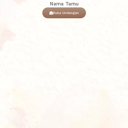
Nama Tamu
Hadir
Tidak Hadir
Buka Undangan
Eldo
Selamat menempuh hidup baru mas zaky mba nadia
semoga sakinah mawadah warahmah, diberikan
keturunan yang Sholeh Sholehah, dan dilancarkan
selalu rezekinya
2 bulan, 2 minggu lalu
Reply