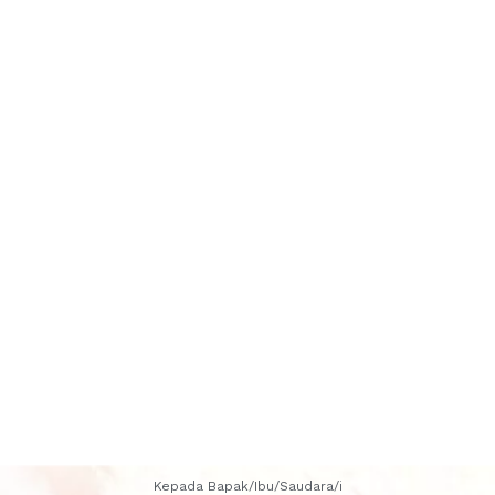
1
Comment
0
1
Kepada Bapak/Ibu/Saudara/i