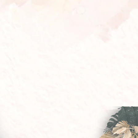
Made with
by Wekita.id